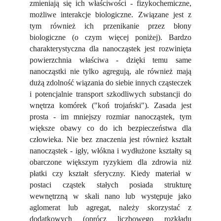
zmieniają się ich właściwości - fizykochemiczne,
możliwe interakcje biologiczne. Związane jest z
tym również ich przenikanie przez błony
biologiczne (o czym więcej poniżej). Bardzo
charakterystyczna dla nanocząstek jest rozwinięta
powierzchnia właściwa - dzięki temu same
nanocząstki nie tylko agregują, ale również mają
dużą zdolność wiązania do siebie innych cząsteczek
i potencjalnie transport szkodliwych substancji do
wnętrza komórek ("koń trojański"). Zasada jest
prosta - im mniejszy rozmiar nanocząstek, tym
większe obawy co do ich bezpieczeństwa dla
człowieka. Nie bez znaczenia jest również kształt
nanocząstek - igły, włókna i wydłużone kształty są
obarczone większym ryzykiem dla zdrowia niż
płatki czy kształt sferyczny. Kiedy materiał w
postaci cząstek stałych posiada strukturę
wewnętrzną w skali nano lub występuje jako
aglomerat lub agregat, należy skorzystać z
dodatkowych (oprócz liczbowego rozkładu