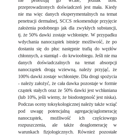
nie penetrują go wcale, jednak ilość
przeprowadzonych doświadczeń jest mała. Kiedy
nie ma więc danych eksperymentalnych na temat
penetracji dermalnej, SCCS rekomenduje przyjęcie
założenia podobnego jak dla zwykłych substancji,
tj. że 50% dawki zostaje wchłonięte. W przypadku
wdychania nanocząstek istnieje możliwość, że po
dostaniu się do płuc następnie trafią do węzłów
chłonnych, a stamtąd - do krwioobiegu. Jeśli nie ma
danych doświadczalnych na temat absorpcji
nanocząstek drogą wziewną, należy przyjąć, że
100% dawki zostaje wchłonięte. Dla drogi spożycia
- należy założyć, że cała dawka pozostaje w formie
cząstek stałych oraz że 50% dawki jest wchłaniana
(lub 10%, jeśli wiemy, że biodostępność jest niska).
Podczas oceny toksykologicznej należy także wziąć
pod uwagę potencjalną agregację/aglomerację
nanocząstek, możliwość ich częściowego
rozpuszczenia, ale także deaglomerację w
warunkach fizjologicznych. Również pozostałe