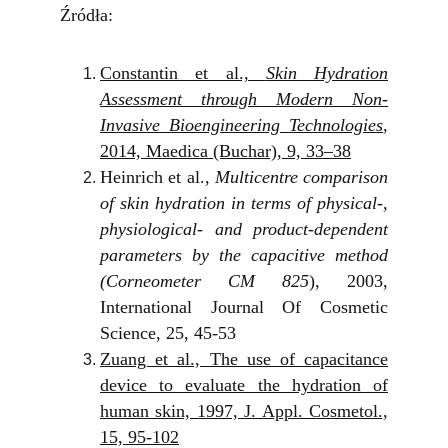
Źródła:
Constantin et al.,
Skin Hydration
Assessment through Modern Non-
Invasive Bioengineering Technologies
,
2014, Maedica (Buchar), 9, 33–38
Heinrich et al.,
Multicentre comparison
of skin hydration in terms of physical‐,
physiological‐ and product‐dependent
parameters by the capacitive method
(Corneometer CM 825
), 2003,
International Journal Of Cosmetic
Science, 25, 45-53
Zuang et al., The use of capacitance
device to evaluate the hydration of
human skin, 1997, J. Appl. Cosmetol.,
15, 95-102