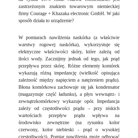
zastrzeżonym znakiem towarowym niemieckiej
firmy Courage + Khazaka electronic GmbH. W jaki
sposób działa to urządzenie?
W pomiarach nawilżenia naskórka (a właściwie
warstwy rogowej naskórka), wykorzystuje się
elektryczne właściwości skóry, które zależą od
ilości wody. Zacznijmy jednak od tego, jak prąd
przepływa przez skórę. Różne elementy komórek
wykazują różną impedancję (wielkość opisująca
zależność między napięciem a natężeniem prądu).
Błona komórkowa zachowuje się jak kondensator
(magazynuje część ładunku), a płyn wewnątrz- i
zewnątrzkomórkowy wykazuje opór. Impedancja
zależy od częstotliwości prądu – przy niskich
wartościach przepływ prądu wpływa na
środowisko zewnętrzne (na rysunku kolor
czerwony, kolor niebieski - prąd o wysokiej
częstotliwości). Pomiar nawilżenia może odbywać