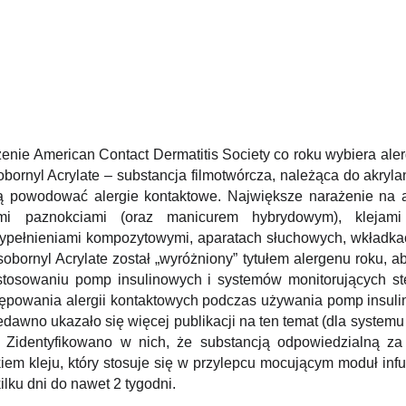
nie American Contact Dermatitis Society co roku wybiera ale
obornyl Acrylate – substancja filmotwórcza, należąca do akryl
ą powodować alergie kontaktowe. Największe narażenie na a
ymi paznokciami (oraz manicurem hybrydowym), klejam
pełnieniami kompozytowymi, aparatach słuchowych, wkładkac
Isobornyl Acrylate został „wyróżniony” tytułem alergenu roku, 
 stosowaniu pomp insulinowych i systemów monitorujących st
tępowania alergii kontaktowych podczas używania pomp insulin
edawno ukazało się więcej publikacji na ten temat (dla system
Zidentyfikowano w nich, że substancją odpowiedzialną za t
kiem kleju, który stosuje się w przylepcu mocującym moduł inf
lku dni do nawet 2 tygodni.