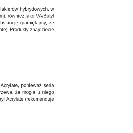
 lakierów hybrydowych, w
m), również jako VA/​Butyl
bstancję (pamiętajmy, że
ate). Produkty znajdziecie
Acrylate, ponieważ seria
jrzewa, że mogła u niego
nyl Acrylate (rekomenduje