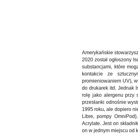
Amerykańskie stowarzysze
2020 został ogłoszony Is
substancjami, które mog
kontakcie ze sztuczn
promieniowaniem UV), wy
do drukarek itd. Jednak 
rolę jako alergenu przy
przesłanki odnośnie wys
1995 roku, ale dopiero ni
Libre, pompy OmniPod). 
Acrylate. Jest on składni
on w jednym miejscu od ki