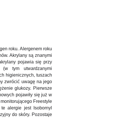
rgen roku. Alergenem roku
anów. Akrylany są znanymi
krylany pojawia się przy
i (w tym utwardzanymi
h higienicznych, tuszach
aby zwrócić uwagę na jego
ężenie glukozy. Pierwsze
owych pojawiły się już w
u monitorującego Freestyle
e alergie jest Isobornyl
uzyjny do skóry. Pozostaje