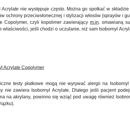
 Acrylate nie występuje często. Można go spotkać w składzie
ów ochrony przeciwsłonecznej i stylizacji włosów (sprayów i gu
ate Copolymer, czyli kopolimer zawierający
m.in
. omawianą su
właściwości, jeśli chodzi o uczulanie, niż sam Isobornyl Acryl
nyl Acrylate Copolymer
czne testy płatkowe mogą nie wyrywać alergii na Isobornyl 
y nie zawiera Isobornyl Acrylate. Dlatego jeśli pacjent pode
zna na akrylany, powinno się wziąć pod uwagę również Isobro
iązku).