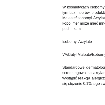
W kosmetykach Isobornyl
tym baz i top-ów, produkt
Maleate/​Isobornyl Acryl
kopolimer może mieć inne 
pod linkami:
Isobornyl Acrylate
VA/​Butyl Maleate/​Isobor
Standardowe dermatologi
screeningowa na akrylan
wystąpić reakcja alergic
się stężenie 0,1% tego zw