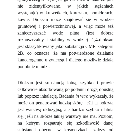
nie zidentyfikowano, w jakich stężeniach
występuje) w krewetkach, kurczaku, pomidorach,
kawie. Dioksan może znajdować się w wodzie
gruntowej i powierzchniowej, a więc może też
zanieczyszczać wodę pitną (jest dobrze
rozpuszczalny i stabilny w wodzie). 1,4-dioksan
jest sklasyfikowany jako substancja CMR kategorii
2B, co oznacza, że ma potwierdzone działanie
kancerogenne u zwierząt i dlatego możliwie działa
podobnie u ludzi.
Dioksan jest substancją lotną, szybko i prawie
całkowicie absorbowaną po podaniu drogą doustną
lub poprzez inhalację. Badania
in vitro
wykazały, że
może on penetrować ludzką skórę, jeśli ta pokryta
jest warstwą okluzyjną, ale bardzo szybko ulatnia
się, jeśli na skórze takiej warstwy nie ma. Poziom,
na którym rozpatruje się szkodliwość danej
substancji obecnej w kosmetykach, zależy od